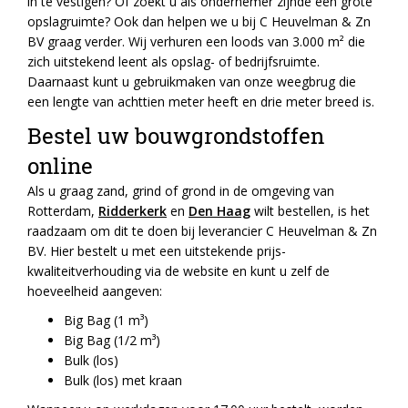
in te vestigen? Of zoekt u als ondernemer zijnde een grote
opslagruimte? Ook dan helpen we u bij C Heuvelman & Zn
BV graag verder. Wij verhuren een loods van 3.000 m² die
zich uitstekend leent als opslag- of bedrijfsruimte.
Daarnaast kunt u gebruikmaken van onze weegbrug die
een lengte van achttien meter heeft en drie meter breed is.
Bestel uw bouwgrondstoffen
online
Als u graag zand, grind of grond in de omgeving van
Rotterdam,
Ridderkerk
en
Den Haag
wilt bestellen, is het
raadzaam om dit te doen bij leverancier C Heuvelman & Zn
BV. Hier bestelt u met een uitstekende prijs-
kwaliteitverhouding via de website en kunt u zelf de
hoeveelheid aangeven:
Big Bag (1 m³)
Big Bag (1/2 m³)
Bulk (los)
Bulk (los) met kraan