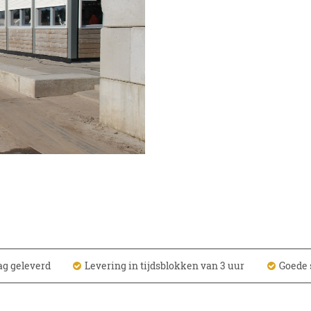
ag geleverd
Levering in tijdsblokken van 3 uur
Goede 